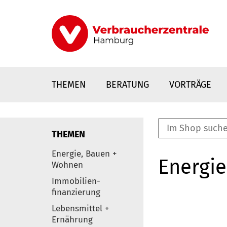
Direkt
zum
Inhalt
THEMEN
BERATUNG
VORTRÄGE
THEMEN
nstaltungen
Energie, Bauen +
Energie
0
Wohnen
Elemente
Immobilien-
finanzierung
Lebensmittel +
Ernährung