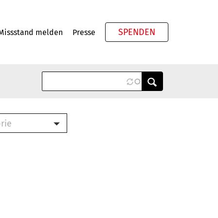
SPENDEN
Missstand melden
Presse
Meta
rie
ook (PDF)
terbrief (RTF)
roschüre (PDF)
cklisten (PDF)
schüre
ch