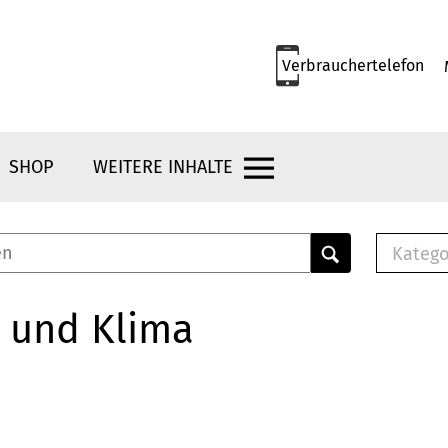
Verbrauchertelefon
SHOP
WEITERE INHALTE
Katego
E-B
Mus
 und Klima
E-B
Che
Bro
Bu