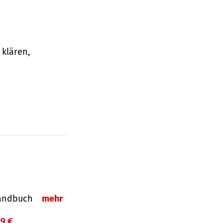
klären,
-Handbuch
mehr
99 €