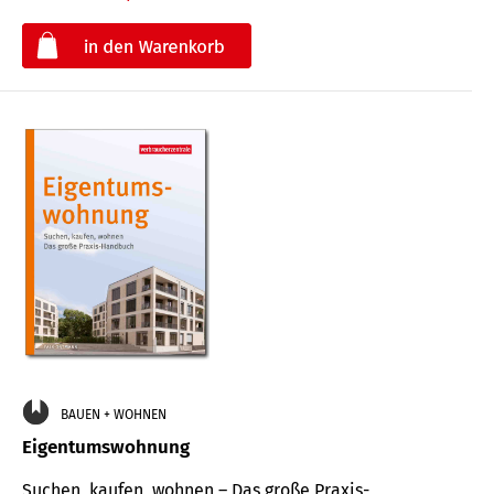
€
BAUEN + WOHNEN
Eigentumswohnung
Suchen, kaufen, wohnen – Das große Praxis-