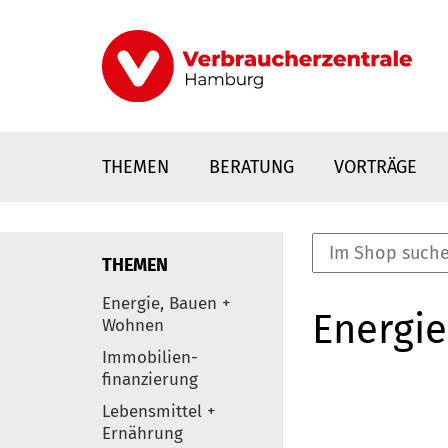
Direkt
zum
Inhalt
THEMEN
BERATUNG
VORTRÄGE
THEMEN
nstaltungen
Energie, Bauen +
Energie
0
Wohnen
Elemente
Immobilien-
finanzierung
Lebensmittel +
Ernährung