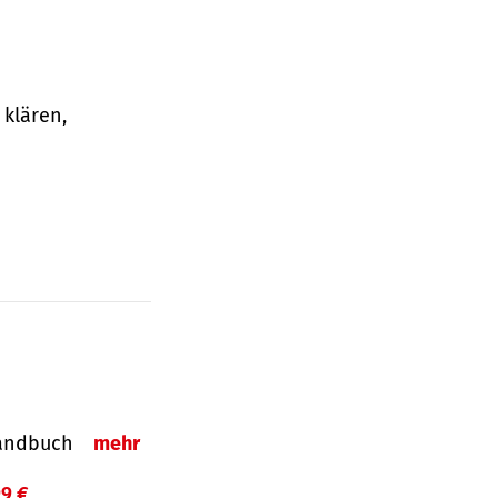
klären,
-Handbuch
mehr
99 €