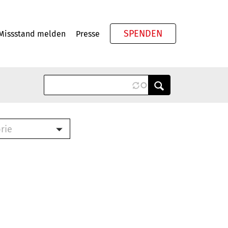
SPENDEN
Missstand melden
Presse
Meta
rie
ook (PDF)
terbrief (RTF)
roschüre (PDF)
cklisten (PDF)
schüre
ch