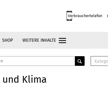
Verbrauchertelefon
SHOP
WEITERE INHALTE
Katego
E-B
Mus
 und Klima
E-B
Che
Bro
Bu