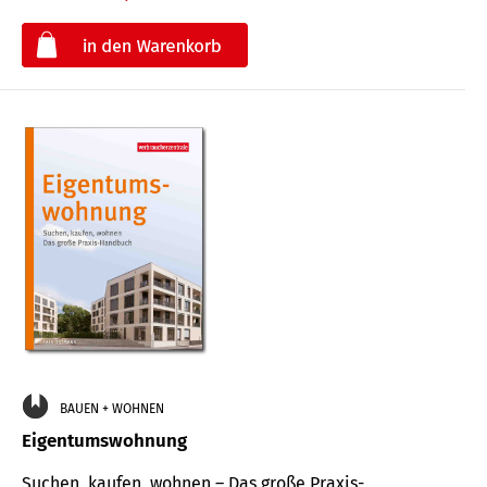
€
BAUEN + WOHNEN
Eigentumswohnung
Suchen, kaufen, wohnen – Das große Praxis-