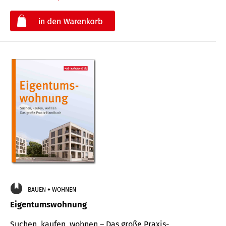
€
BAUEN + WOHNEN
Eigentumswohnung
Suchen, kaufen, wohnen – Das große Praxis-