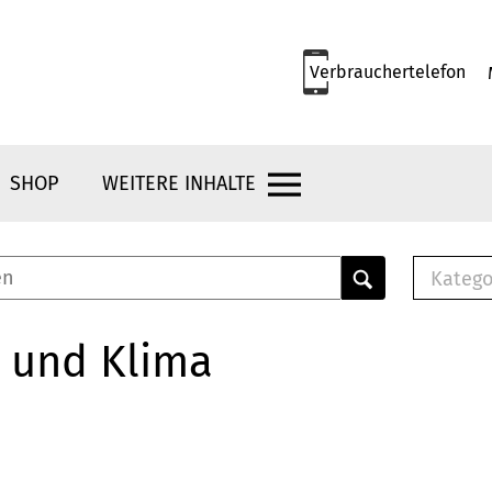
Verbrauchertelefon
SHOP
WEITERE INHALTE
Katego
E-B
Mus
 und Klima
E-B
Che
Bro
Bu