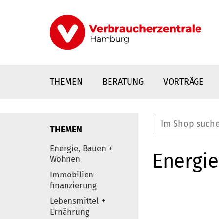
Direkt
zum
Inhalt
THEMEN
BERATUNG
VORTRÄGE
THEMEN
nstaltungen
Energie, Bauen +
Energie
0
Wohnen
Elemente
Immobilien-
finanzierung
Lebensmittel +
Ernährung