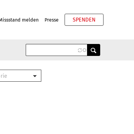
SPENDEN
Missstand melden
Presse
Meta
rie
ook (PDF)
terbrief (RTF)
roschüre (PDF)
cklisten (PDF)
schüre
ch