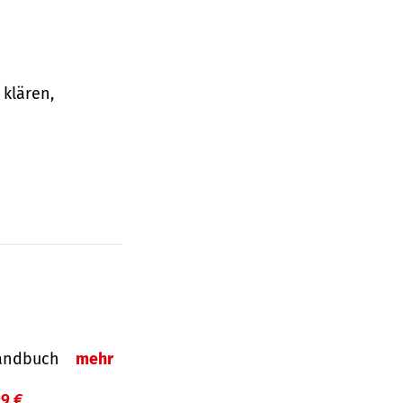
klären,
-Handbuch
mehr
99 €