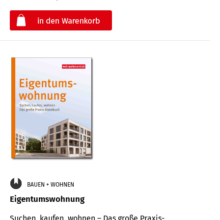
€
BAUEN + WOHNEN
Eigentumswohnung
Suchen, kaufen, wohnen – Das große Praxis-