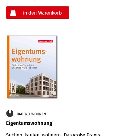
€
BAUEN + WOHNEN
Eigentumswohnung
Suchen, kaufen, wohnen – Das große Praxis-