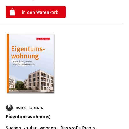
€
BAUEN + WOHNEN
Eigentumswohnung
Suchen, kaufen, wohnen – Das große Praxis-