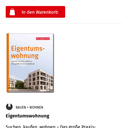
€
BAUEN + WOHNEN
Eigentumswohnung
Suchen, kaufen, wohnen – Das große Praxis-