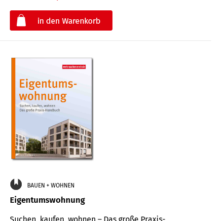
€
BAUEN + WOHNEN
Eigentumswohnung
Suchen, kaufen, wohnen – Das große Praxis-