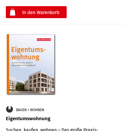
€
BAUEN + WOHNEN
Eigentumswohnung
Suchen, kaufen, wohnen – Das große Praxis-