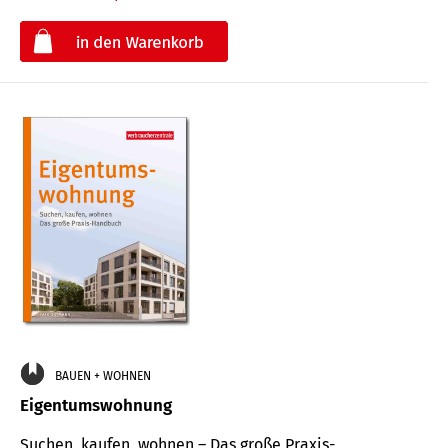
€
BAUEN + WOHNEN
Eigentumswohnung
Suchen, kaufen, wohnen – Das große Praxis-