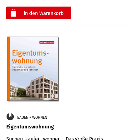
€
BAUEN + WOHNEN
Eigentumswohnung
Suchen, kaufen, wohnen – Das große Praxis-