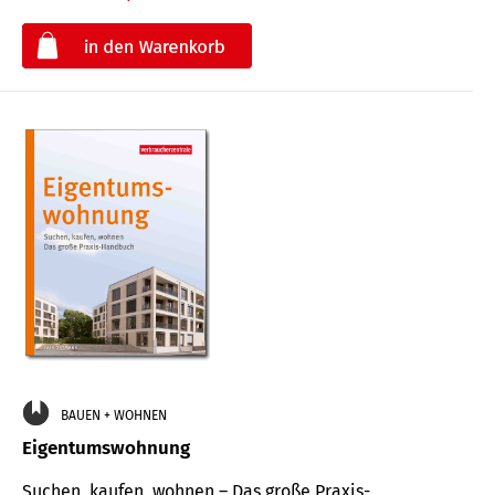
€
BAUEN + WOHNEN
Eigentumswohnung
Suchen, kaufen, wohnen – Das große Praxis-