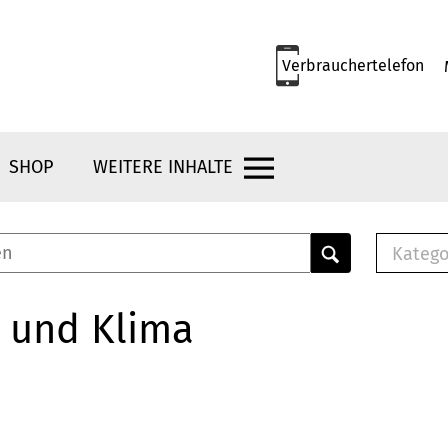
Verbrauchertelefon
SHOP
WEITERE INHALTE
Katego
E-B
Mus
 und Klima
E-B
Che
Bro
Bu