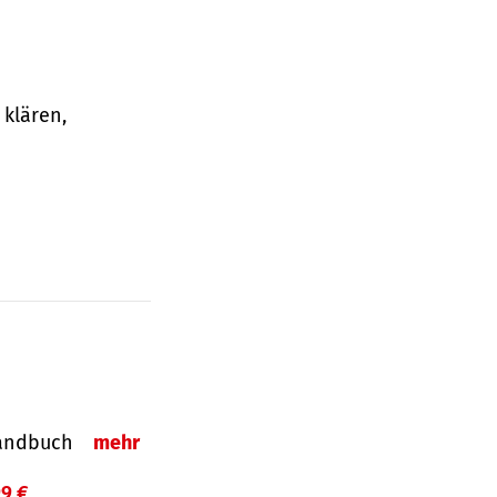
klären,
-Handbuch
mehr
99 €