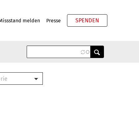
SPENDEN
Missstand melden
Presse
Meta
rie
ook (PDF)
terbrief (RTF)
roschüre (PDF)
cklisten (PDF)
schüre
ch