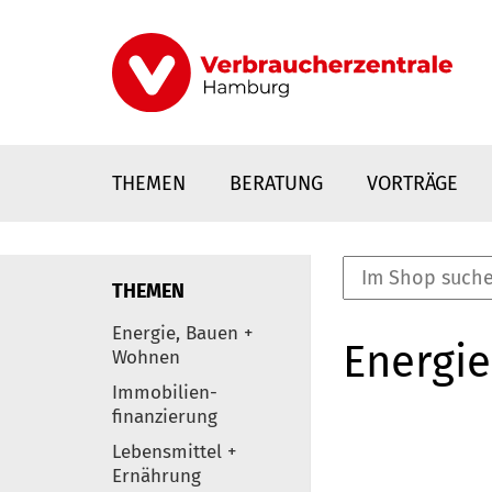
Direkt
zum
Inhalt
THEMEN
BERATUNG
VORTRÄGE
THEMEN
nstaltungen
Energie, Bauen +
Energie
0
Wohnen
Elemente
Immobilien-
finanzierung
Lebensmittel +
Ernährung