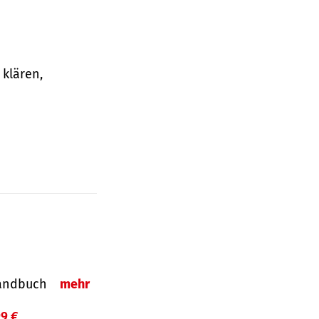
klären,
-Handbuch
mehr
99 €