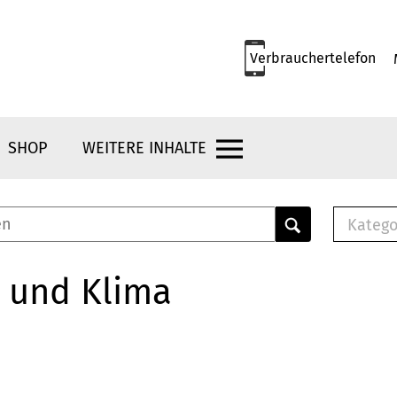
Verbrauchertelefon
SHOP
WEITERE INHALTE
Katego
E-B
Mus
 und Klima
E-B
Che
Bro
Bu