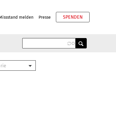
SPENDEN
Missstand melden
Presse
Meta
rie
ook (PDF)
terbrief (RTF)
roschüre (PDF)
cklisten (PDF)
schüre
ch