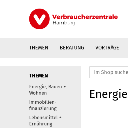
Direkt
zum
Inhalt
THEMEN
BERATUNG
VORTRÄGE
THEMEN
nstaltungen
Energie, Bauen +
Energie
0
Wohnen
Elemente
Immobilien-
finanzierung
Lebensmittel +
Ernährung