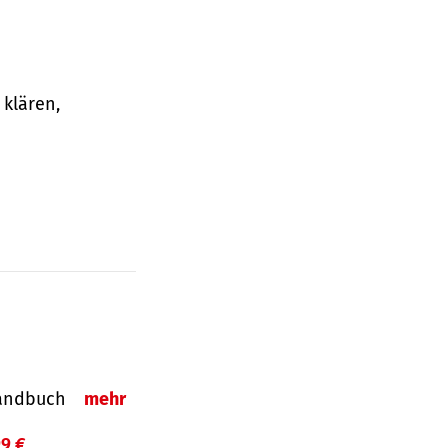
klären,
-Handbuch
mehr
99 €