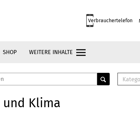
Verbrauchertelefon
SHOP
WEITERE INHALTE
Katego
E-B
Mus
 und Klima
E-B
Che
Bro
Bu