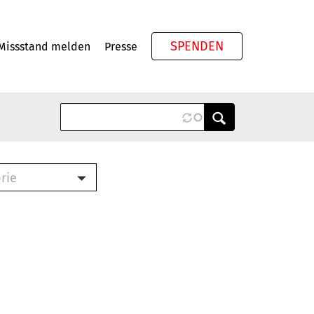
SPENDEN
Missstand melden
Presse
Meta
rie
ook (PDF)
terbrief (RTF)
roschüre (PDF)
cklisten (PDF)
schüre
ch