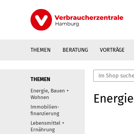
Direkt
zum
Inhalt
THEMEN
BERATUNG
VORTRÄGE
THEMEN
nstaltungen
Energie, Bauen +
Energie
0
Wohnen
Elemente
Immobilien-
finanzierung
Lebensmittel +
Ernährung