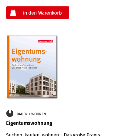
€
BAUEN + WOHNEN
Eigentumswohnung
Suchen, kaufen, wohnen – Das große Praxis-