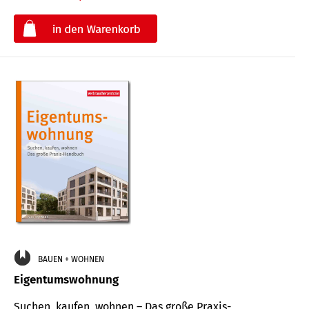
€
BAUEN + WOHNEN
Eigentumswohnung
Suchen, kaufen, wohnen – Das große Praxis-