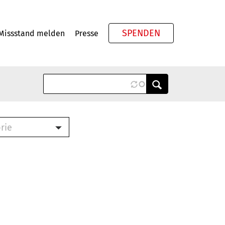
SPENDEN
Missstand melden
Presse
Meta
rie
ook (PDF)
terbrief (RTF)
roschüre (PDF)
cklisten (PDF)
schüre
ch