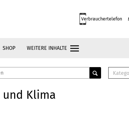
Verbrauchertelefon
SHOP
WEITERE INHALTE
Katego
E-B
Mus
 und Klima
E-B
Che
Bro
Bu