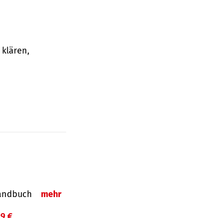
klären,
-Handbuch
mehr
99 €