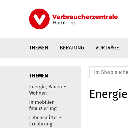
Direkt
zum
Inhalt
THEMEN
BERATUNG
VORTRÄGE
THEMEN
nstaltungen
Energie, Bauen +
Energie
0
Wohnen
Elemente
Immobilien-
finanzierung
Lebensmittel +
Ernährung