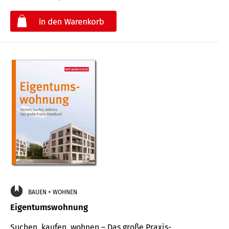
€
BAUEN + WOHNEN
Eigentumswohnung
Suchen, kaufen, wohnen – Das große Praxis-