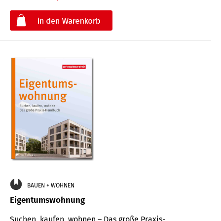
€
BAUEN + WOHNEN
Eigentumswohnung
Suchen, kaufen, wohnen – Das große Praxis-