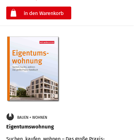
€
BAUEN + WOHNEN
Eigentumswohnung
Suchen, kaufen, wohnen – Das große Praxis-