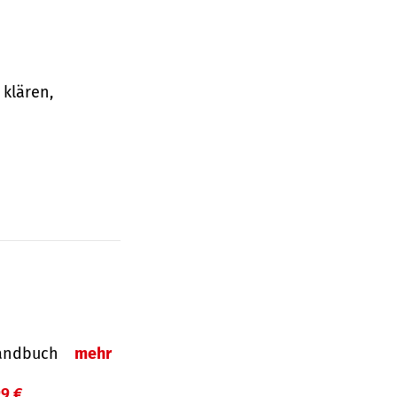
klären,
-Handbuch
mehr
99 €