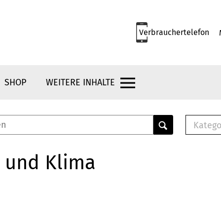
Verbrauchertelefon
SHOP
WEITERE INHALTE
Katego
E-B
Mus
 und Klima
E-B
Che
Bro
Bu