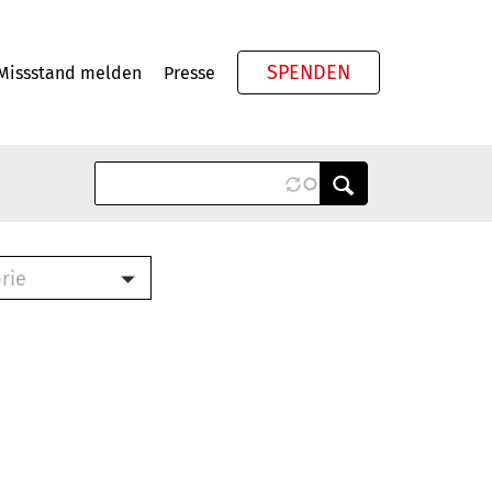
SPENDEN
Missstand melden
Presse
Meta
rie
ook (PDF)
terbrief (RTF)
roschüre (PDF)
cklisten (PDF)
schüre
ch