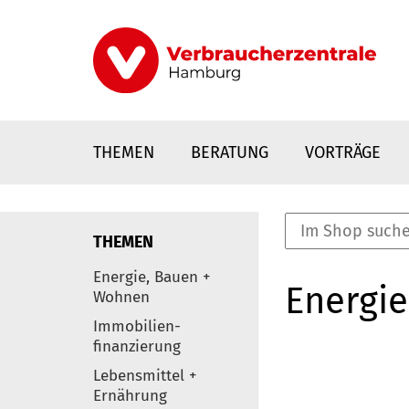
Direkt
zum
Inhalt
THEMEN
BERATUNG
VORTRÄGE
THEMEN
nstaltungen
Energie, Bauen +
Energie
0
Wohnen
Elemente
Immobilien-
finanzierung
Lebensmittel +
Ernährung