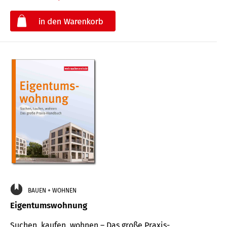
€
BAUEN + WOHNEN
Eigentumswohnung
Suchen, kaufen, wohnen – Das große Praxis-