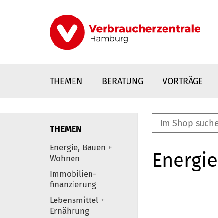
Direkt
zum
Inhalt
THEMEN
BERATUNG
VORTRÄGE
THEMEN
nstaltungen
Energie, Bauen +
Energie
0
Wohnen
Elemente
Immobilien-
finanzierung
Lebensmittel +
Ernährung