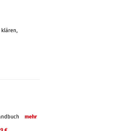
klären,
-Handbuch
mehr
99 €