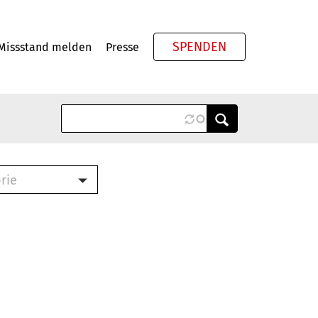
SPENDEN
Missstand melden
Presse
Meta
rie
ook (PDF)
terbrief (RTF)
roschüre (PDF)
cklisten (PDF)
schüre
ch