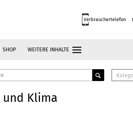
Verbrauchertelefon
SHOP
WEITERE INHALTE
Katego
E-B
Mus
 und Klima
E-B
Che
Bro
Bu