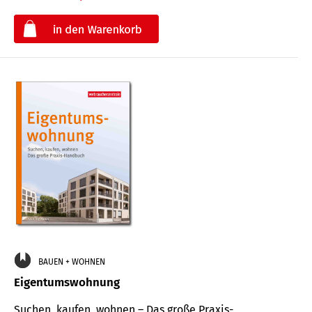
€
BAUEN + WOHNEN
Eigentumswohnung
Suchen, kaufen, wohnen – Das große Praxis-