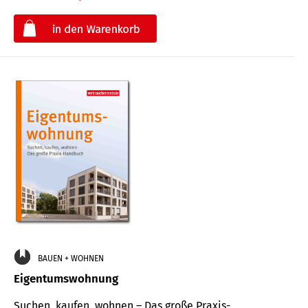
€
BAUEN + WOHNEN
Eigentumswohnung
Suchen, kaufen, wohnen – Das große Praxis-