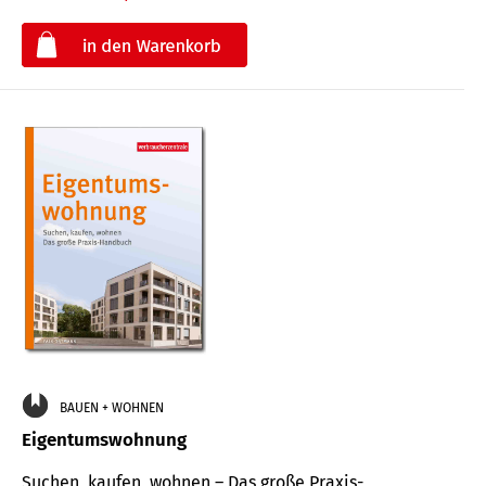
€
BAUEN + WOHNEN
Eigentumswohnung
Suchen, kaufen, wohnen – Das große Praxis-