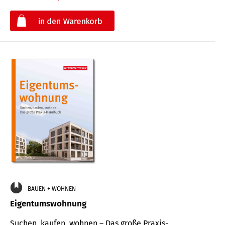
€
BAUEN + WOHNEN
Eigentumswohnung
Suchen, kaufen, wohnen – Das große Praxis-