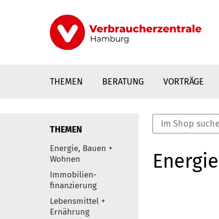
Direkt
zum
Inhalt
THEMEN
BERATUNG
VORTRÄGE
THEMEN
nstaltungen
Energie, Bauen +
Energie
0
Wohnen
Elemente
Immobilien-
finanzierung
Lebensmittel +
Ernährung