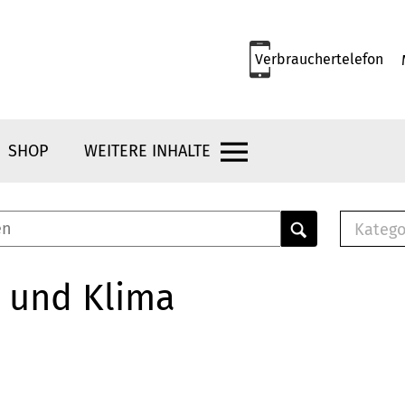
Verbrauchertelefon
SHOP
WEITERE INHALTE
Katego
E-B
Mus
 und Klima
E-B
Che
Bro
Bu