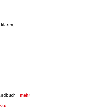
klären,
-Handbuch
mehr
99 €