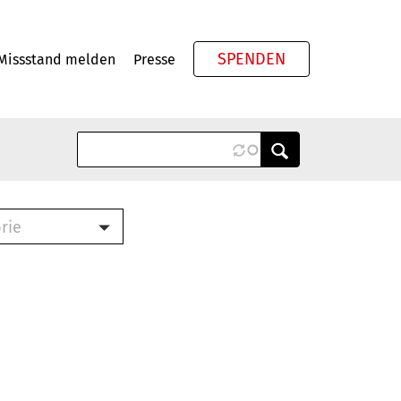
SPENDEN
Missstand melden
Presse
Meta
rie
ook (PDF)
terbrief (RTF)
roschüre (PDF)
cklisten (PDF)
schüre
ch