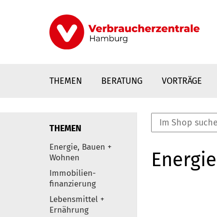
Direkt
zum
Inhalt
THEMEN
BERATUNG
VORTRÄGE
THEMEN
nstaltungen
Energie, Bauen +
Energie
0
Wohnen
Elemente
Immobilien-
finanzierung
Lebensmittel +
Ernährung