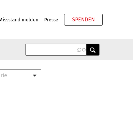
SPENDEN
Missstand melden
Presse
Meta
rie
ook (PDF)
terbrief (RTF)
roschüre (PDF)
cklisten (PDF)
schüre
ch