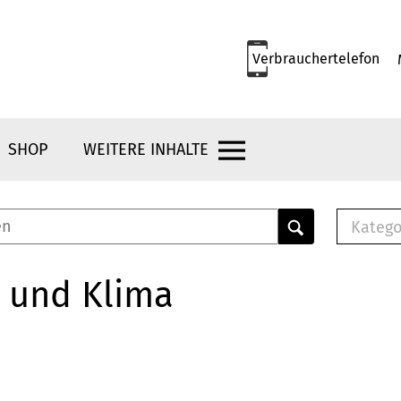
Verbrauchertelefon
SHOP
WEITERE INHALTE
Katego
E-B
Mus
 und Klima
E-B
Che
Bro
Bu