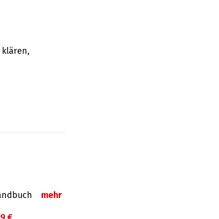
klären,
-Handbuch
mehr
99 €