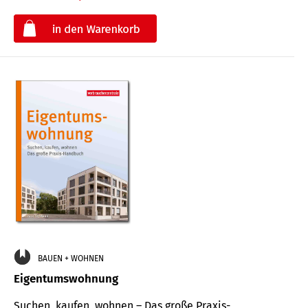
€
BAUEN + WOHNEN
Eigentumswohnung
Suchen, kaufen, wohnen – Das große Praxis-