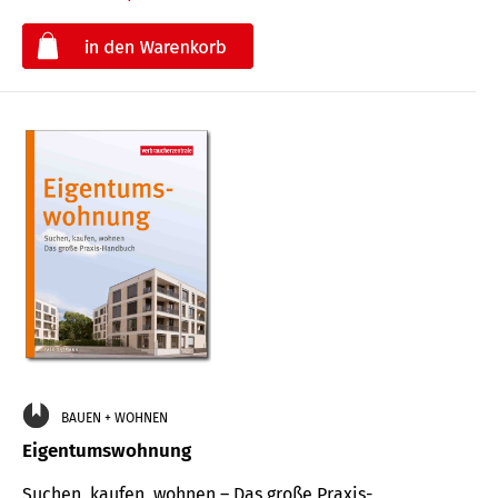
€
BAUEN + WOHNEN
Eigentumswohnung
Suchen, kaufen, wohnen – Das große Praxis-