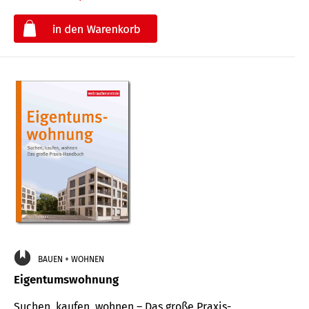
€
BAUEN + WOHNEN
Eigentumswohnung
Suchen, kaufen, wohnen – Das große Praxis-