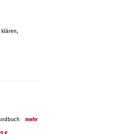
klären,
-Handbuch
mehr
99 €