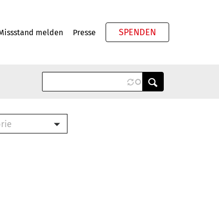
SPENDEN
Missstand melden
Presse
Meta
rie
ook (PDF)
terbrief (RTF)
roschüre (PDF)
cklisten (PDF)
schüre
ch