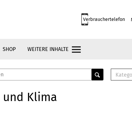
Verbrauchertelefon
SHOP
WEITERE INHALTE
Katego
E-B
Mus
 und Klima
E-B
Che
Bro
Bu