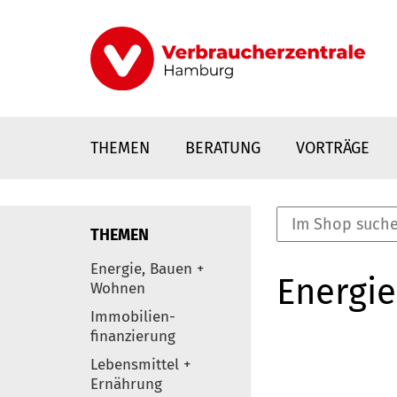
Direkt
zum
Inhalt
THEMEN
BERATUNG
VORTRÄGE
THEMEN
nstaltungen
Energie, Bauen +
Energie
0
Wohnen
Elemente
Immobilien-
finanzierung
Lebensmittel +
Ernährung