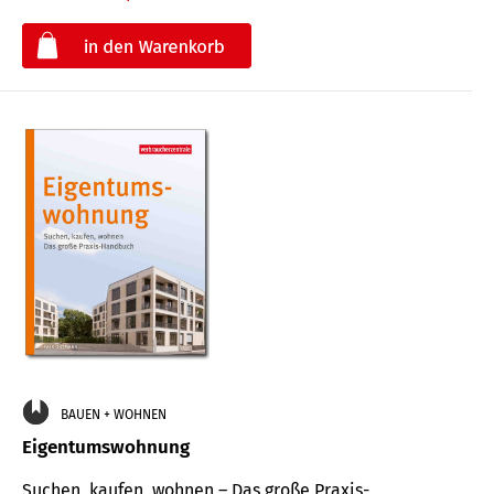
€
BAUEN + WOHNEN
Eigentumswohnung
Suchen, kaufen, wohnen – Das große Praxis-