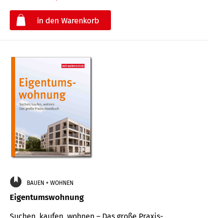
€
BAUEN + WOHNEN
Eigentumswohnung
Suchen, kaufen, wohnen – Das große Praxis-