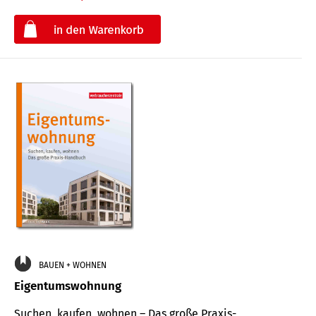
€
BAUEN + WOHNEN
Eigentumswohnung
Suchen, kaufen, wohnen – Das große Praxis-