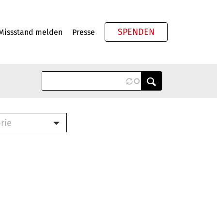
SPENDEN
Missstand melden
Presse
Meta
rie
ook (PDF)
terbrief (RTF)
roschüre (PDF)
cklisten (PDF)
schüre
ch