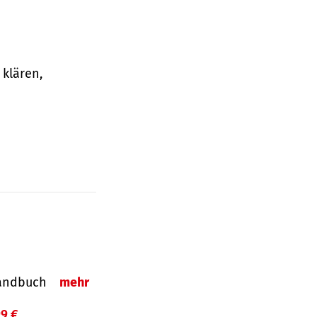
klären,
-Handbuch
mehr
99 €