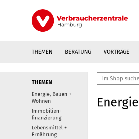
Direkt
zum
Inhalt
THEMEN
BERATUNG
VORTRÄGE
THEMEN
nstaltungen
Energie, Bauen +
Energie
0
Wohnen
Elemente
Immobilien-
finanzierung
Lebensmittel +
Ernährung