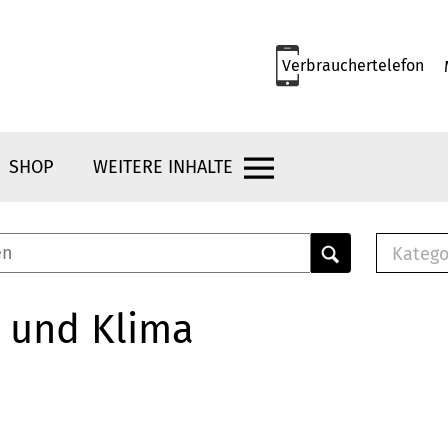
Verbrauchertelefon
SHOP
WEITERE INHALTE
Katego
E-B
Mus
 und Klima
E-B
Che
Bro
Bu