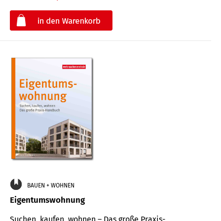
€
BAUEN + WOHNEN
Eigentumswohnung
Suchen, kaufen, wohnen – Das große Praxis-