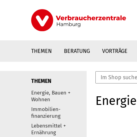
Direkt
zum
Inhalt
THEMEN
BERATUNG
VORTRÄGE
THEMEN
nstaltungen
Energie, Bauen +
Energie
0
Wohnen
Elemente
Immobilien-
finanzierung
Lebensmittel +
Ernährung