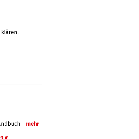
klären,
-Handbuch
mehr
99 €