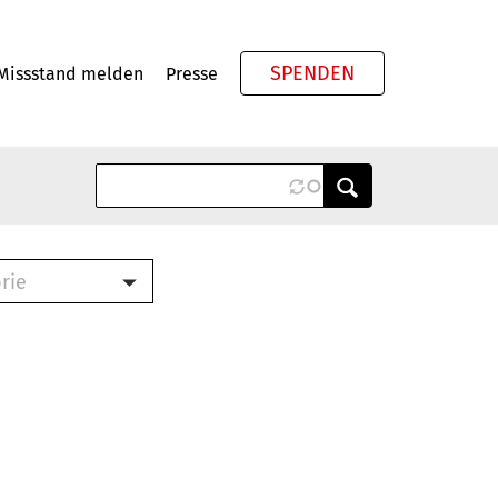
SPENDEN
Missstand melden
Presse
Meta
rie
ook (PDF)
terbrief (RTF)
roschüre (PDF)
cklisten (PDF)
schüre
ch