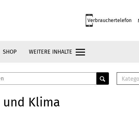
Verbrauchertelefon
SHOP
WEITERE INHALTE
Katego
E-B
Mus
 und Klima
E-B
Che
Bro
Bu