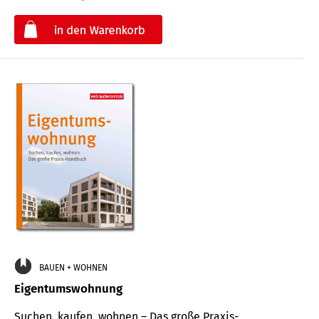
€
BAUEN + WOHNEN
Eigentumswohnung
Suchen, kaufen, wohnen – Das große Praxis-