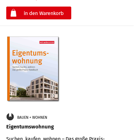
€
BAUEN + WOHNEN
Eigentumswohnung
Suchen, kaufen, wohnen – Das große Praxis-