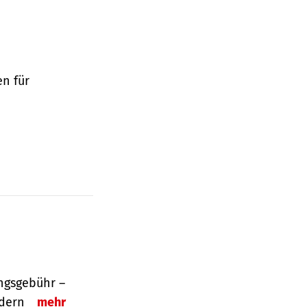
en für
ngsgebühr –
ordern
mehr