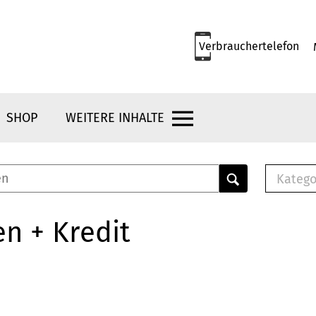
Verbrauchertelefon
SHOP
WEITERE INHALTE
Katego
E-B
Mus
n + Kredit
E-B
Che
Bro
Bu