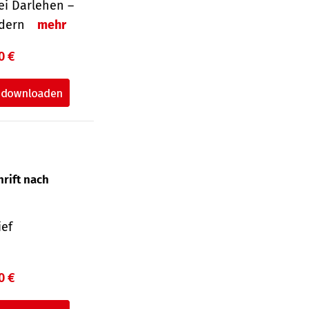
i Darlehen –
ordern
mehr
0 €
hrift nach
ief
0 €