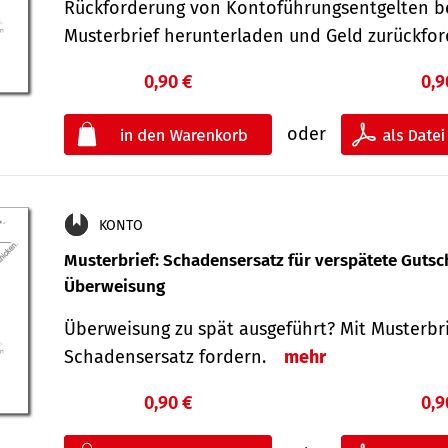
Rückforderung von Kontoführungsentgelten be
Musterbrief herunterladen und Geld zurückf
0,90 €
0,9
oder
KONTO
Musterbrief: Schadensersatz für verspätete Gutsc
Überweisung
Überweisung zu spät ausgeführt? Mit Musterbr
Schadensersatz fordern.
mehr
0,90 €
0,9