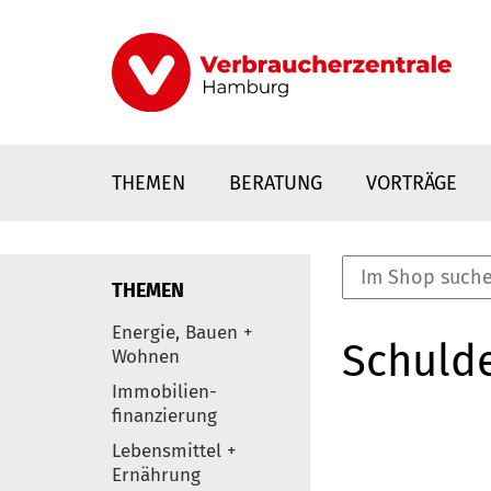
Direkt
zum
Inhalt
THEMEN
BERATUNG
VORTRÄGE
THEMEN
nstaltungen
Energie, Bauen +
Schulde
0
Wohnen
Elemente
Immobilien-
finanzierung
Lebensmittel +
Ernährung