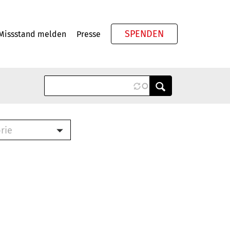
SPENDEN
Missstand melden
Presse
Meta
rie
ook (PDF)
terbrief (RTF)
roschüre (PDF)
cklisten (PDF)
schüre
ch