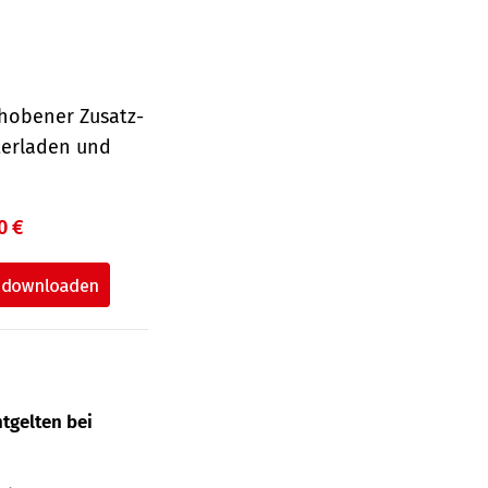
hobener Zusatz-
terladen und
0 €
tgelten bei