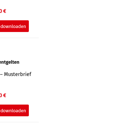
0 €
entgelten
– Musterbrief
0 €