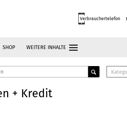
Verbrauchertelefon
SHOP
WEITERE INHALTE
Katego
E-B
Mus
n + Kredit
E-B
Che
Bro
Bu