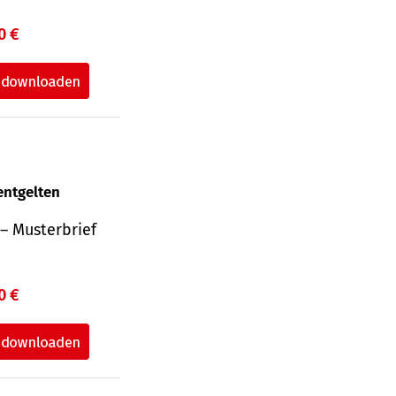
0 €
entgelten
– Musterbrief
0 €