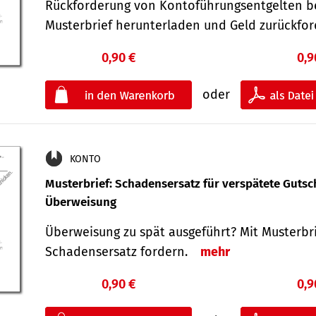
Rückforderung von Kontoführungsentgelten be
Musterbrief herunterladen und Geld zurückf
0,90 €
0,9
oder
KONTO
Musterbrief: Schadensersatz für verspätete Gutsc
Überweisung
Überweisung zu spät ausgeführt? Mit Musterbr
Schadensersatz fordern.
mehr
0,90 €
0,9