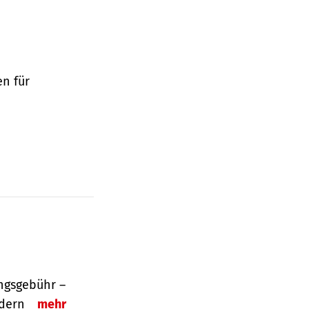
en für
ngsgebühr –
ordern
mehr