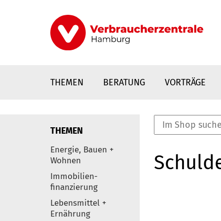
Direkt
zum
Inhalt
THEMEN
BERATUNG
VORTRÄGE
THEMEN
nstaltungen
Energie, Bauen +
Schulde
0
Wohnen
Elemente
Immobilien-
finanzierung
Lebensmittel +
Ernährung