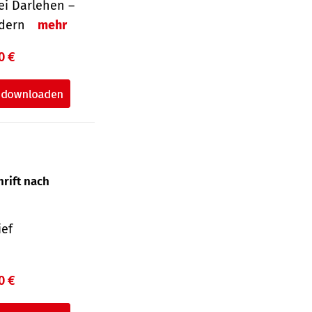
i Darlehen –
ordern
mehr
0 €
hrift nach
ief
0 €