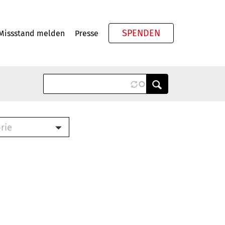
SPENDEN
Missstand melden
Presse
Meta
rie
ook (PDF)
terbrief (RTF)
roschüre (PDF)
cklisten (PDF)
schüre
ch