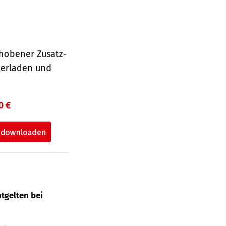
hobener Zusatz-
terladen und
0 €
tgelten bei