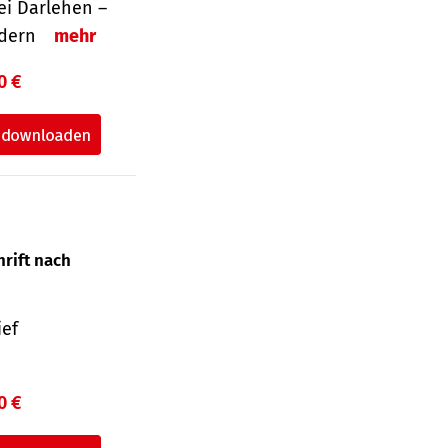
i Darlehen –
ordern
mehr
0 €
hrift nach
ief
0 €