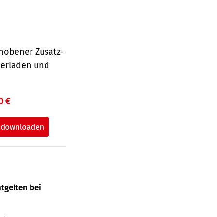
hobener Zusatz-
terladen und
0 €
tgelten bei