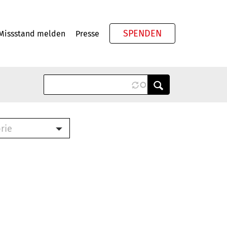
SPENDEN
Missstand melden
Presse
Meta
rie
ook (PDF)
terbrief (RTF)
roschüre (PDF)
cklisten (PDF)
schüre
ch