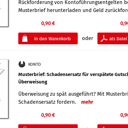
Rückforderung von Kontoführungsentgelten be
Musterbrief herunterladen und Geld zurückf
0,90 €
0,9
oder
KONTO
Musterbrief: Schadensersatz für verspätete Gutsc
Überweisung
Überweisung zu spät ausgeführt? Mit Musterbr
Schadensersatz fordern.
mehr
0,90 €
0,9