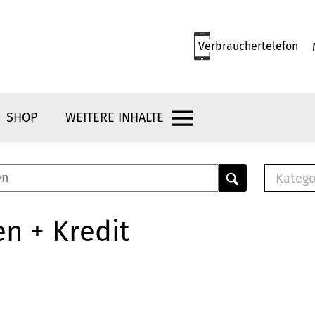
Verbrauchertelefon
SHOP
WEITERE INHALTE
Katego
E-B
Mus
n + Kredit
E-B
Che
Bro
Bu