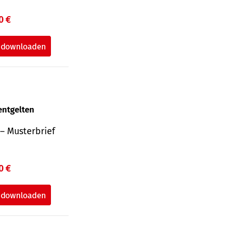
0 €
entgelten
– Musterbrief
0 €