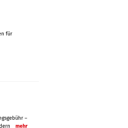
en für
ngsgebühr –
ordern
mehr