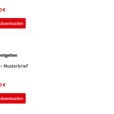
0 €
entgelten
– Musterbrief
0 €