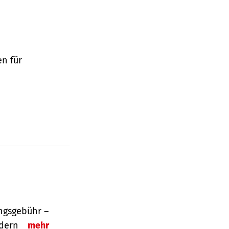
en für
ngsgebühr –
ordern
mehr