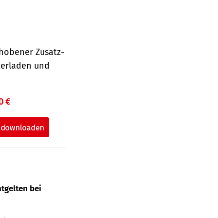
hobener Zusatz-
terladen und
0 €
tgelten bei