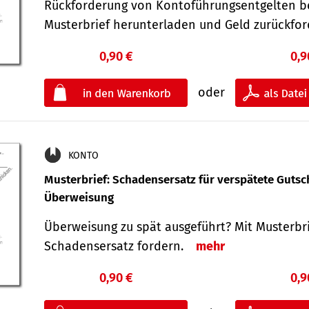
Rückforderung von Kontoführungsentgelten be
Musterbrief herunterladen und Geld zurückf
0,90 €
0,9
oder
KONTO
Musterbrief: Schadensersatz für verspätete Gutsc
Überweisung
Überweisung zu spät ausgeführt? Mit Musterbr
Schadensersatz fordern.
mehr
0,90 €
0,9