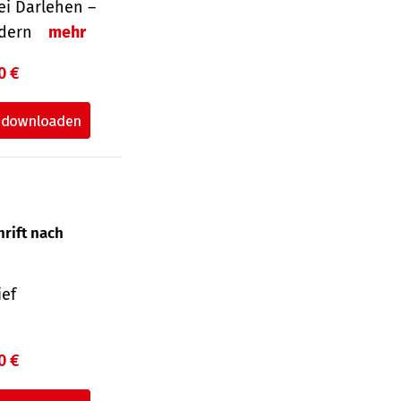
i Darlehen –
ordern
mehr
0 €
hrift nach
ief
0 €