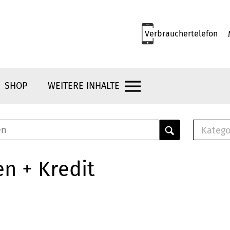
Verbrauchertelefon
SHOP
WEITERE INHALTE
Katego
E-B
Mus
n + Kredit
E-B
Che
Bro
Bu