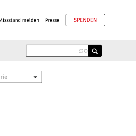
SPENDEN
Missstand melden
Presse
Meta
rie
ook (PDF)
terbrief (RTF)
roschüre (PDF)
cklisten (PDF)
schüre
ch