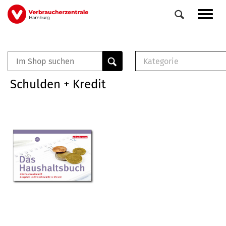
Direkt
Navig
zum
aktiv
Inhalt
Kategorie
0
Veranstaltungen
E-Book (PDF)
Schulden + Kredit
Elemente
Musterbrief (RTF)
E-Broschüre (PDF
Checklisten (PDF)
Broschüre
Buch